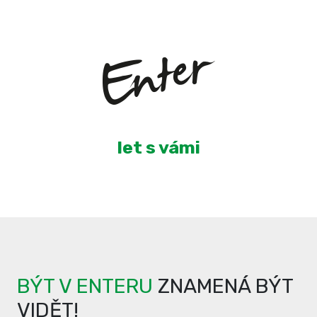
3
let s vámi
BÝT V ENTERU
ZNAMENÁ BÝT
VIDĚT!