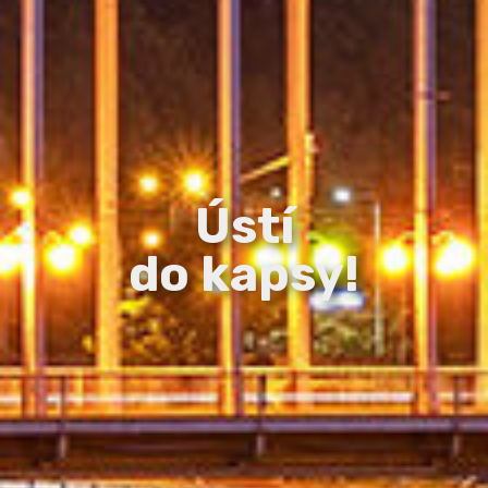
Ústí
do kapsy!