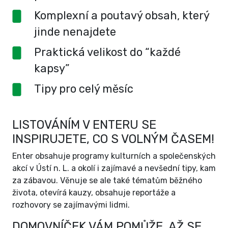
Komplexní a poutavý obsah, který
jinde nenajdete
Praktická velikost do “každé
kapsy”
Tipy pro celý měsíc
LISTOVÁNÍM V ENTERU SE
INSPIRUJETE, CO S VOLNÝM ČASEM!
Enter obsahuje programy kulturních a společenských
akcí v Ústí n. L. a okolí i zajímavé a nevšední tipy, kam
za zábavou. Věnuje se ale také tématům běžného
života, otevírá kauzy, obsahuje reportáže a
rozhovory se zajímavými lidmi.
DOMOVNÍČEK VÁM POMŮŽE, AŽ SE