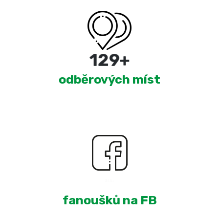
220
+
odběrových míst
2,001
+
fanoušků na FB