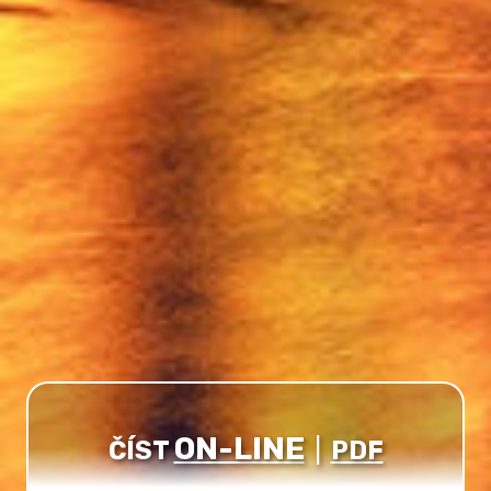
ON-LINE
ČÍST
|
PDF