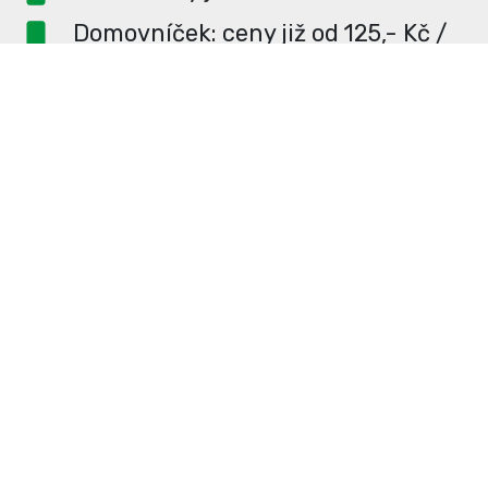
Domovníček: ceny již od 125,- Kč /
měsíc
PR článek ZDARMA pro
dlouhodobé inzerenty
PR článek již od 4990,- Kč
Neváhejte a napište si o
ceník
na
redakce@enterUL.cz.