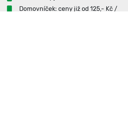
Domovníček: ceny již od 125,- Kč /
měsíc
PR článek ZDARMA pro
dlouhodobé inzerenty
PR článek již od 4990,- Kč
Neváhejte a napište si o
ceník
na
redakce@enterUL.cz.