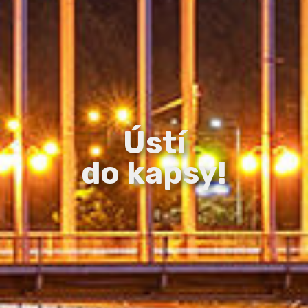
Ústí
do kapsy!