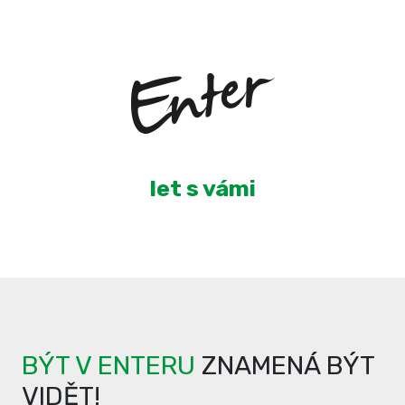
3
let s vámi
BÝT V ENTERU
ZNAMENÁ BÝT
VIDĚT!