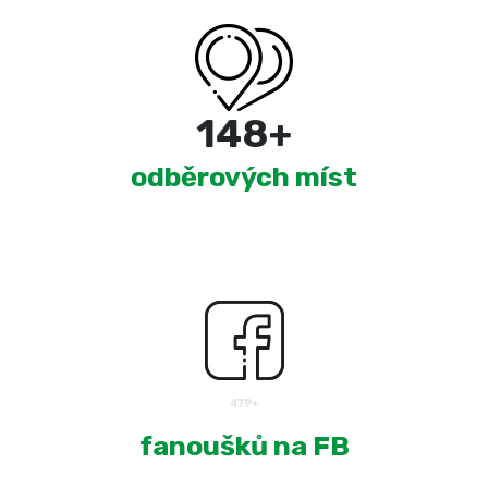
220
+
odběrových míst
1,874
+
fanoušků na FB