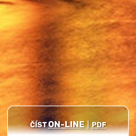
ON-LINE
ČÍST
|
PDF