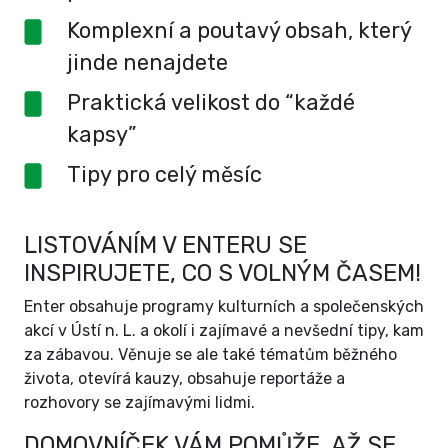
Komplexní a poutavý obsah, který
jinde nenajdete
Praktická velikost do “každé
kapsy”
Tipy pro celý měsíc
LISTOVÁNÍM V ENTERU SE
INSPIRUJETE, CO S VOLNÝM ČASEM!
Enter obsahuje programy kulturních a společenských
akcí v Ústí n. L. a okolí i zajímavé a nevšední tipy, kam
za zábavou. Věnuje se ale také tématům běžného
života, otevírá kauzy, obsahuje reportáže a
rozhovory se zajímavými lidmi.
DOMOVNÍČEK VÁM POMŮŽE, AŽ SE