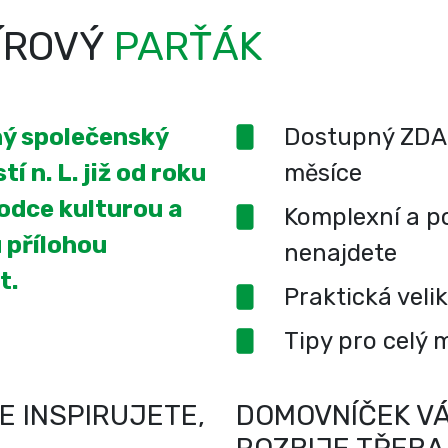
ÍROVÝ
PARŤÁK
ený společenský
Dostupný ZDA
í n. L. již od roku
měsíce
odce kulturou a
Komplexní a po
 přílohou
nenajdete
t.
Praktická veli
Tipy pro celý 
E INSPIRUJETE,
DOMOVNÍČEK VÁ