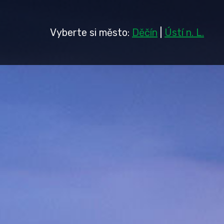
Vyberte si město:
Děčín
|
Ústí n. L.