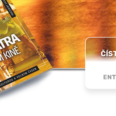
ČÍS
ENT