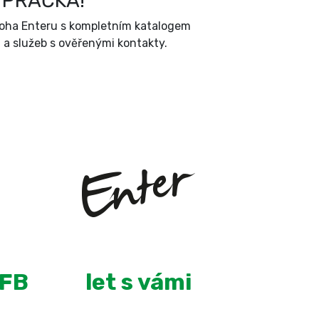
 PRAČKA!
íloha Enteru s kompletním katalogem
a služeb s ověřenými kontakty.
+
8
 FB
let s vámi