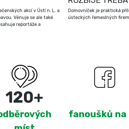
ROZBIJE TŘEBA
čenských akcí v Ústí n. L. a
Domovníček je praktická př
bavou. Věnuje se ale také
ústeckých řemeslných firem 
sahuje reportáže a
220
+
2,650
odběrových
fanoušků na
míst