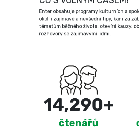
CO S VOLNÝM ČASEM!
Enter obsahuje programy kulturních a spole
okolí i zajímavé a nevšední tipy, kam za zá
tématům běžného života, otevírá kauzy, ob
rozhovory se zajímavými lidmi.
15,000
+
čtenářů