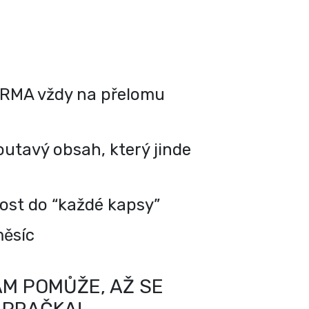
RMA vždy na přelomu
utavý obsah, který jinde
kost do “každé kapsy”
měsíc
M POMŮŽE, AŽ SE