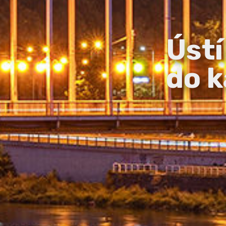
Ústí
do k