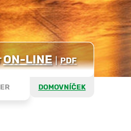
ON-LINE
T
|
PDF
ER
DOMOVNÍČEK