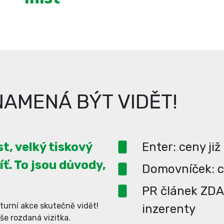
AMENÁ BÝT VIDĚT!
t, velký tiskový
Enter: ceny již
íť. To jsou důvody,
Domovníček: ce
.
PR článek ZD
turní akce skutečně vidět!
inzerenty
aše rozdaná vizitka.