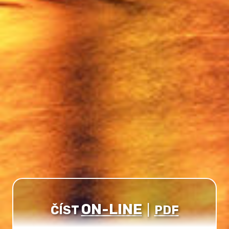
ON-LINE
ČÍST
|
PDF