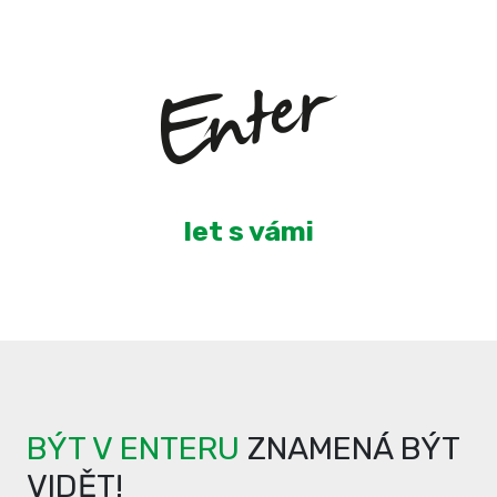
3
let s vámi
BÝT V ENTERU
ZNAMENÁ BÝT
VIDĚT!