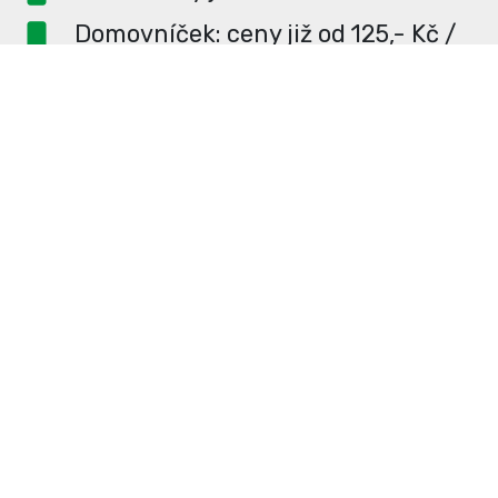
Domovníček: ceny již od 125,- Kč /
měsíc
PR článek ZDARMA pro
dlouhodobé inzerenty
PR článek již od 4990,- Kč
Neváhejte a napište si o
ceník
na
redakce@enterUL.cz.