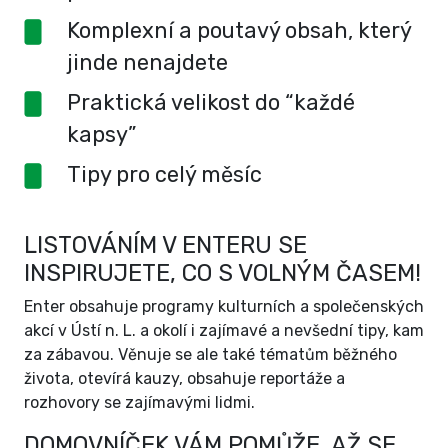
Komplexní a poutavý obsah, který
jinde nenajdete
Praktická velikost do “každé
kapsy”
Tipy pro celý měsíc
LISTOVÁNÍM V ENTERU SE
INSPIRUJETE, CO S VOLNÝM ČASEM!
Enter obsahuje programy kulturních a společenských
akcí v Ústí n. L. a okolí i zajímavé a nevšední tipy, kam
za zábavou. Věnuje se ale také tématům běžného
života, otevírá kauzy, obsahuje reportáže a
rozhovory se zajímavými lidmi.
DOMOVNÍČEK VÁM POMŮŽE, AŽ SE