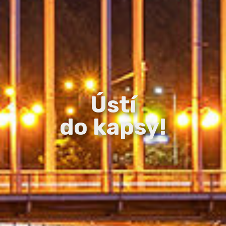
Ústí
do kapsy!