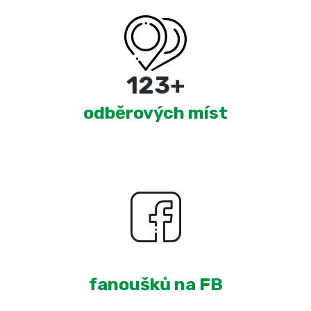
220
+
odběrových míst
1,897
+
fanoušků na FB