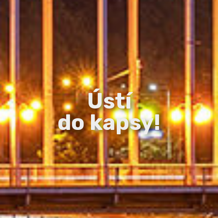
Ústí
do kapsy!