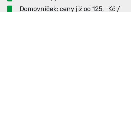
Domovníček: ceny již od 125,- Kč /
měsíc
PR článek ZDARMA pro
dlouhodobé inzerenty
PR článek již od 4990,- Kč
Neváhejte a napište si o
ceník
na
redakce@enterUL.cz.