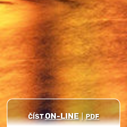
ON-LINE
ČÍST
|
PDF