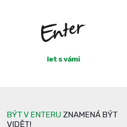
2
let s vámi
BÝT V ENTERU
ZNAMENÁ BÝT
VIDĚT!