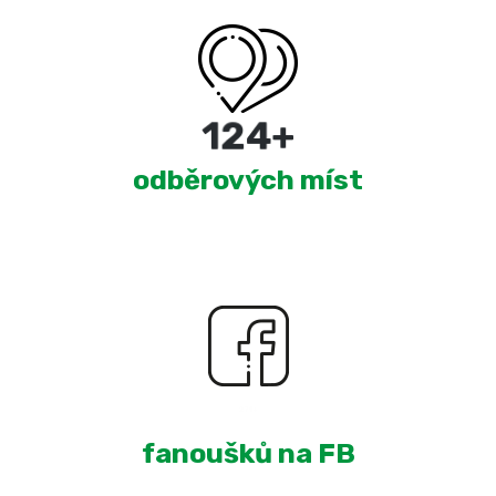
215
+
odběrových míst
1,612
+
fanoušků na FB