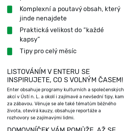
Komplexní a poutavý obsah, který
jinde nenajdete
Praktická velikost do “každé
kapsy”
Tipy pro celý měsíc
LISTOVÁNÍM V ENTERU SE
INSPIRUJETE, CO S VOLNÝM ČASEM!
Enter obsahuje programy kulturních a společenských
akcí v Ústí n. L. a okolí i zajímavé a nevšední tipy, kam
za zábavou. Věnuje se ale také tématům běžného
života, otevírá kauzy, obsahuje reportáže a
rozhovory se zajímavými lidmi.
DOMOVNÍČEK VÁM POMŮŽE, AŽ SE