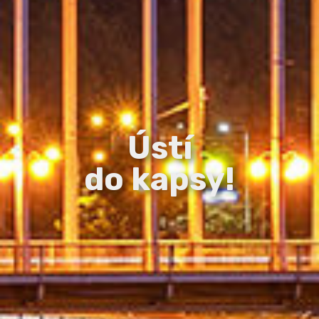
Ústí
do kapsy!