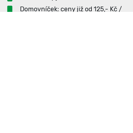
Domovníček: ceny již od 125,- Kč /
měsíc
PR článek ZDARMA pro
dlouhodobé inzerenty
PR článek již od 4990,- Kč
Neváhejte a napište si o
ceník
na
redakce@enterUL.cz.