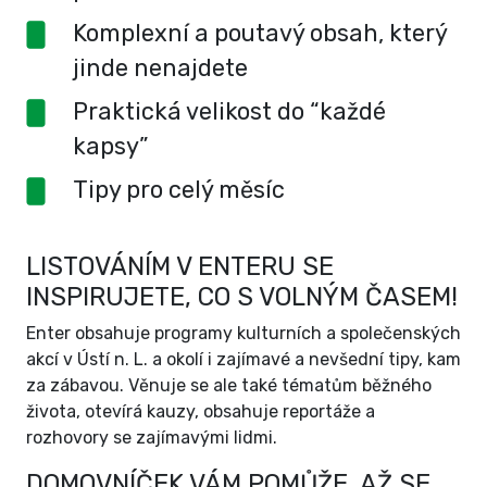
Komplexní a poutavý obsah, který
jinde nenajdete
Praktická velikost do “každé
kapsy”
Tipy pro celý měsíc
LISTOVÁNÍM V ENTERU SE
INSPIRUJETE, CO S VOLNÝM ČASEM!
Enter obsahuje programy kulturních a společenských
akcí v Ústí n. L. a okolí i zajímavé a nevšední tipy, kam
za zábavou. Věnuje se ale také tématům běžného
života, otevírá kauzy, obsahuje reportáže a
rozhovory se zajímavými lidmi.
DOMOVNÍČEK VÁM POMŮŽE, AŽ SE