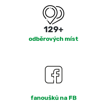
220
+
odběrových míst
1,960
+
fanoušků na FB