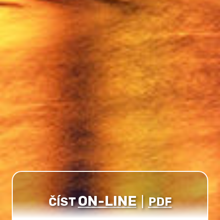
ON-LINE
ČÍST
|
PDF