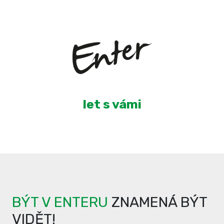
3
let s vámi
BÝT V ENTERU
ZNAMENÁ BÝT
VIDĚT!