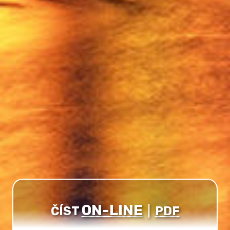
ON-LINE
ČÍST
|
PDF