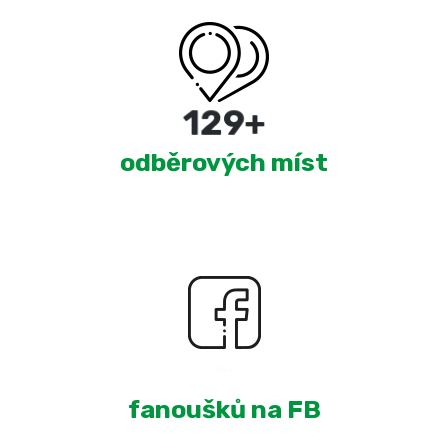
220
+
odběrových míst
1,961
+
fanoušků na FB