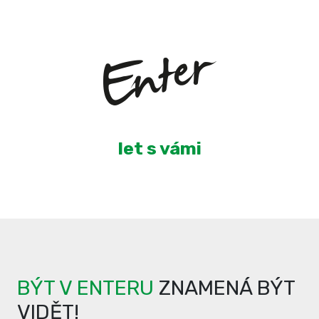
3
let s vámi
BÝT V ENTERU
ZNAMENÁ BÝT
VIDĚT!