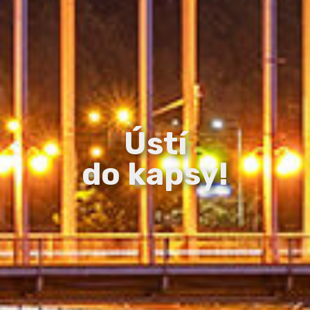
Ústí
do kapsy!