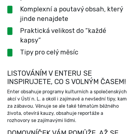
Komplexní a poutavý obsah, který
jinde nenajdete
Praktická velikost do “každé
kapsy”
Tipy pro celý měsíc
LISTOVÁNÍM V ENTERU SE
INSPIRUJETE, CO S VOLNÝM ČASEM!
Enter obsahuje programy kulturních a společenských
akcí v Ústí n. L. a okolí i zajímavé a nevšední tipy, kam
za zábavou. Věnuje se ale také tématům běžného
života, otevírá kauzy, obsahuje reportáže a
rozhovory se zajímavými lidmi.
DOMOVNÍČEK VÁM POMŮŽE, AŽ SE