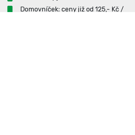
Domovníček: ceny již od 125,- Kč /
měsíc
PR článek ZDARMA pro
dlouhodobé inzerenty
PR článek již od 4990,- Kč
Neváhejte a napište si o
ceník
na
redakce@enterUL.cz.